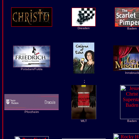
Dresden
Baden
Potsdam/Fulda
Innsbruck
;
Pforzheim
WLT
Baden