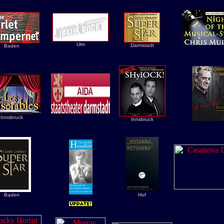
Ulm
Darmstadt
Baden
Innsbruck
Innsbruck
Baden
Hof