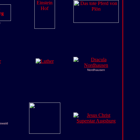
g
Nordhausen
fswald