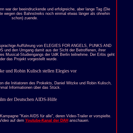
ann war der beeindruckende und erfolgreiche, aber lange Tag (Die
e wegen des Bahnstreiks noch einmal etwas länger als ohnehin
schon) zuende.
eutschsprachige Aufführung von ELEGIES FOR ANGELS, PUNKS AND
S und den Umgang damit aus der Sicht der Betroffenen, ihrer
es Musical-Studiengangs der UdK Berlin teilnehme. Der Erlös geht
er das Projekt vorgestellt wurde.
 die Initiatoren des Prokekts, Daniel Witzke und Robin Kulisch,
inmal Informationen über das Stück.
ampagne "Kein AIDS für alle", deren Video-Trailer er vorspielte.
 Video auf dem
Youtube-Kanal der DAH
anschauen.