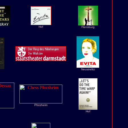
Hof
Flensburg
Neustrelitz
Pforzheim
Hof