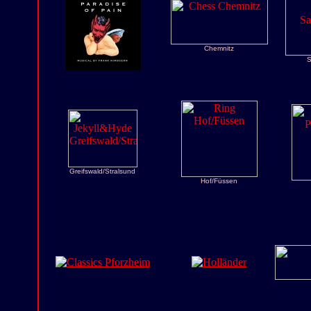
Chemnitz
S
Greifswald/Stralsund
Hof/Füssen