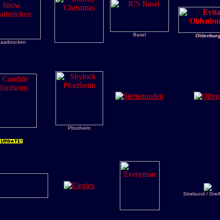
Basel
Oldenbur
aarbrücken
Pforzheim
Stralsund / Grei