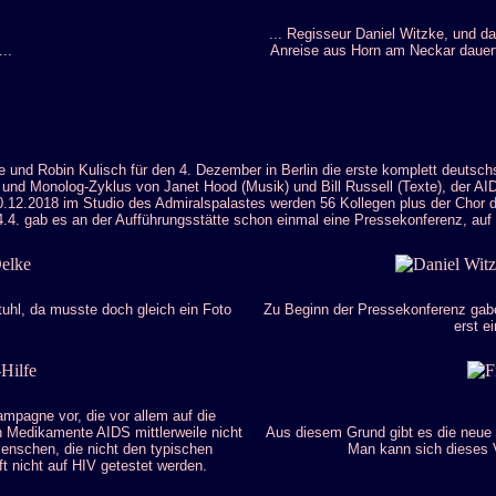
... Regisseur Daniel Witzke, und d
..
Anreise aus Horn am Neckar dauert
zke und Robin Kulisch für den 4. Dezember in Berlin die erste komplett d
d Monolog-Zyklus von Janet Hood (Musik) und Bill Russell (Texte), der AID
0.12.2018 im Studio des Admiralspalastes werden 56 Kollegen plus der Chor d
.4. gab es an der Aufführungsstätte schon einmal eine Pressekonferenz, auf d
tuhl, da musste doch gleich ein Foto
Zu Beginn der Pressekonferenz gaben
erst e
mpagne vor, die vor allem auf die
en Medikamente AIDS mittlerweile nicht
Aus diesem Grund gibt es die neue K
enschen, die nicht den typischen
Man kann sich dieses
 nicht auf HIV getestet werden.