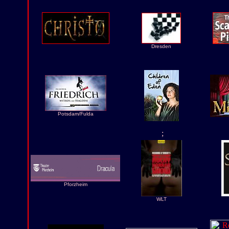
Dresden
Potsdam/Fulda
;
Pforzheim
WLT