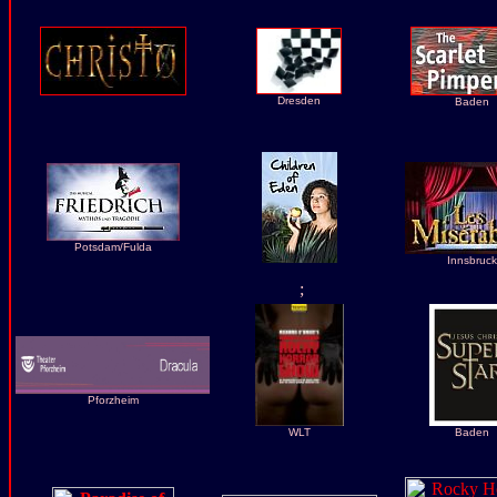
Dresden
Baden
Potsdam/Fulda
Innsbruck
;
Pforzheim
WLT
Baden